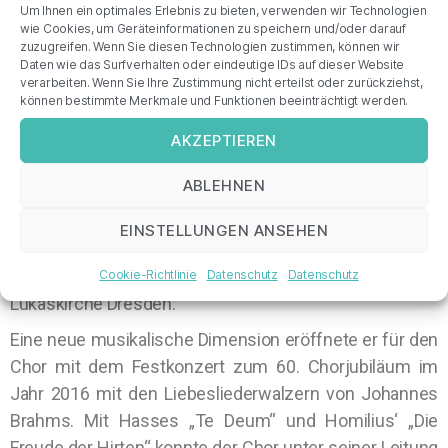
Um Ihnen ein optimales Erlebnis zu bieten, verwenden wir Technologien
GmbH*“. Seit 2008 ist er singender Bassgitarrist der
wie Cookies, um Geräteinformationen zu speichern und/oder darauf
zuzugreifen. Wenn Sie diesen Technologien zustimmen, können wir
Ostrock-Band „Torpedo Laubegast“. Weiterhin singt er
Daten wie das Surfverhalten oder eindeutige IDs auf dieser Website
im A-capella „Vokalensemble Orfeo“, welches sich der
verarbeiten. Wenn Sie Ihre Zustimmung nicht erteilst oder zurückziehst,
können bestimmte Merkmale und Funktionen beeinträchtigt werden.
Musik der Renaissance widmet.
AKZEPTIEREN
Musikalischer Leiter des Chores „Friedrich Wolf“
Dresden e.V. ist er seit 2013. Im gleichen Jahr gab er
ABLEHNEN
sein Debüt als Dirigent auf dem Gebiet der Chorsinfonik
mit dem Adventskonzert des Friedrich Wolf Chores
EINSTELLUNGEN ANSEHEN
zusammen mit dem Haydn-Orchester Dresden und
dem Carl-Maria-von-Weber-Chor Dresden in der
Cookie-Richtlinie
Datenschutz
Datenschutz
Lukaskirche Dresden.
Eine neue musikalische Dimension eröffnete er für den
Chor mit dem Festkonzert zum 60. Chorjubiläum im
Jahr 2016 mit den Liebesliederwalzern von Johannes
Brahms. Mit Hasses „Te Deum“ und Homilius‘ „Die
Freude der Hirten“ konnte der Chor unter seiner Leitung